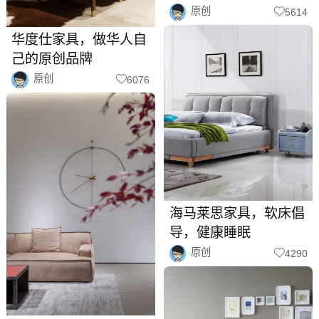
原创
5614
华度仕家具，做华人自
己的原创品牌
原创
6076
海马莱思家具，软床倡
导，健康睡眠
原创
4290