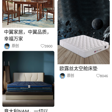
中翼家居，中翼品质，
幸福万家
原创
3900
欧露丝太空舱床垫
原创
8046
意大利NAM，一切以